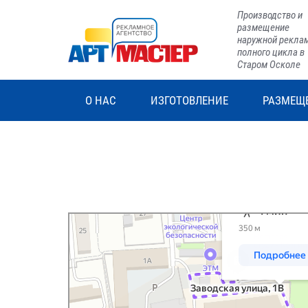
Производство и
размещение
наружной рекла
полного цикла в
Старом Осколе
О НАС
ИЗГОТОВЛЕНИЕ
РАЗМЕЩ
Рекламное агентство Арт-Мастер
>
Контакты
Старый Оскол
Навигатор онлайн: построение маршрута на карте — Яндекс.Карты